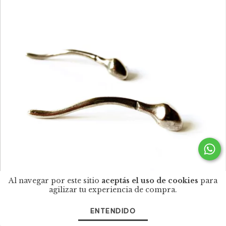
Al navegar por este sitio
aceptás el uso de cookies
para
agilizar tu experiencia de compra.
Aros Espermatozoides Largos
ENTENDIDO
$330.000