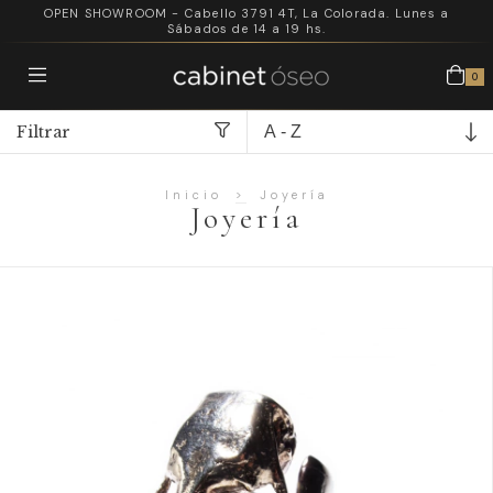
OPEN SHOWROOM - Cabello 3791 4T, La Colorada. Lunes a
Sábados de 14 a 19 hs.
0
Filtrar
Inicio
>
Joyería
Joyería