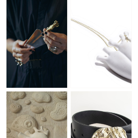
Plata Lappas
Panambí
CUBIERTOS
PORCELANA