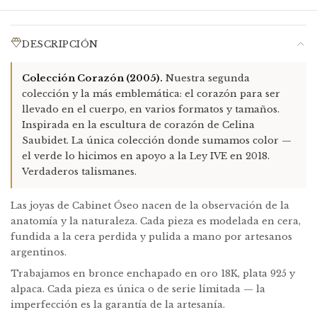
Garantía:
Nuestro trabajo tiene garantía. Si tu pieza
presenta defectos, escribinos con una foto a
info@cabinetoseo.com
y organizamos juntos la devolución,
DESCRIPCIÓN
cambio o reembolso.
Devoluciones:
Idealmente dentro de la primera semana de
Colección Corazón (2005).
Nuestra segunda
recibida la pieza. En caso de falla, el costo de reenvío lo
colección y la más emblemática: el corazón para ser
cubrimos nosotras. En cambios de tamaño o modelo, el
llevado en el cuerpo, en varios formatos y tamaños.
reenvío es a cargo del cliente.
Inspirada en la escultura de corazón de Celina
Enchapado en oro:
El enchapado se desgasta naturalmente
Saubidet. La única colección donde sumamos color —
con el uso. Podemos renovarlo — contactanos a
el verde lo hicimos en apoyo a la Ley IVE en 2018.
info@cabinetoseo.com
para un presupuesto por pieza.
Verdaderos talismanes.
Packaging incluido:
Caja de cartón forrada + bolsa de raso +
Las joyas de Cabinet Óseo nacen de la observación de la
tote de gabardina artesanal + sobre plástico de protección.
anatomía y la naturaleza. Cada pieza es modelada en cera,
fundida a la cera perdida y pulida a mano por artesanos
argentinos.
Trabajamos en bronce enchapado en oro 18K, plata 925 y
alpaca. Cada pieza es única o de serie limitada — la
imperfección es la garantía de la artesanía.