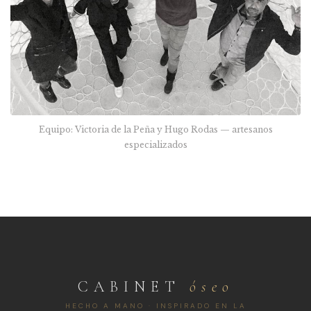
Equipo: Victoria de la Peña y Hugo Rodas — artesanos
especializados
CABINET
óseo
HECHO A MANO · INSPIRADO EN LA