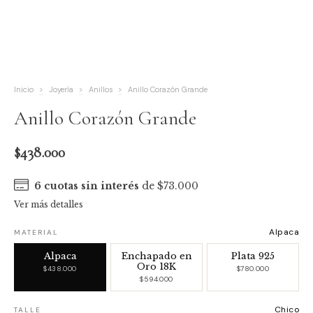
Inicio
>
Joyería
>
Anillos
>
Anillo Corazón Grande
Anillo Corazón Grande
$438.000
6
cuotas sin interés
de
$73.000
Ver más detalles
Alpaca
MATERIAL
Alpaca
Enchapado en
Plata 925
Oro 18K
$438.000
$780.000
$594.000
Chico
TALLE