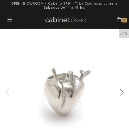
OPEN SHOWROOM - Cabello 3791 4T, La Colorada. Lunes a
Sábados de 14 a 19 hs.
0
1
/
9