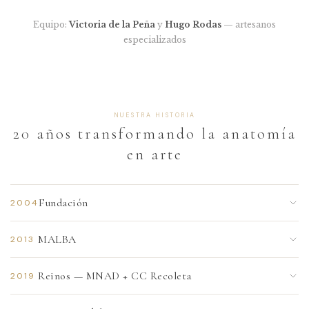
Equipo:
Victoria de la Peña
y
Hugo Rodas
— artesanos
especializados
NUESTRA HISTORIA
20 años transformando la anatomía
en arte
Fundación
2004
Celina Saubidet y Marina Molinelli Wells crean Cabinet
MALBA
2013
Óseo. Ambas hijas de médicos, fusionan escultura y diseño
industrial en piezas que homenajean el cuerpo humano.
Presentación oficial en el Museo de Arte Latinoamericano
Reinos — MNAD + CC Recoleta
2019
de Buenos Aires. La colaboración artística se formaliza a
nivel institucional.
Exposición "Reinos" en el Museo Nacional de Arte