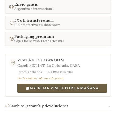
TAMAÑO
NOMBRE
USO
Envío gratis
Argentina e internacional
1
Mini
Colgante discreto · Cadena 40 cm
2
Chico
Uso diario · Cadena estándar 45
5% off transferencia
cm
10% off efectivo en showroom
3
Grande
Statement · Cadena o tiento
Packaging premium
4
Mega /
Pieza excepcional
Caja + bolsa raso + tote artesanal
Relicario
Cada pieza incluye fotos comparativas del tamaño en la descripción del
producto.
VISITÁ EL SHOWROOM
Cabello 3791 4T, La Colorada, CABA
Lunes a Sábados — 14 a 19hs (sin cita)
Por la mañana, solo con cita previa
AGENDAR VISITA POR LA MAÑANA
Cambios, garantía y devoluciones