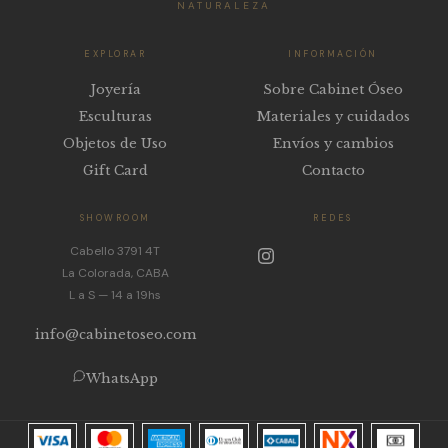
NATURALEZA
EXPLORAR
INFORMACIÓN
Joyería
Sobre Cabinet Óseo
Esculturas
Materiales y cuidados
Objetos de Uso
Envíos y cambios
Gift Card
Contacto
SHOWROOM
REDES
Cabello 3791 4T
La Colorada, CABA
L a S — 14 a 19hs
info@cabinetoseo.com
WhatsApp