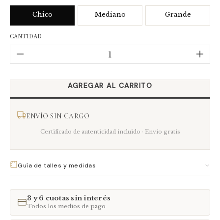
Chico
Mediano
Grande
CANTIDAD
ENVÍO SIN CARGO
Certificado de autenticidad incluido · Envío gratis
Guía de talles y medidas
ANILLOS
CADENAS
CORAZONES
PULSERAS
3 y 6 cuotas sin interés
Todos los medios de pago