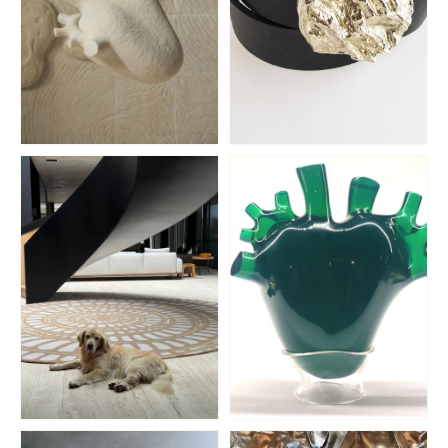
Mosh
Terrible Enfant
BIOMATERIALES
CINTURONES
El Espartano
Amnistía Internacional