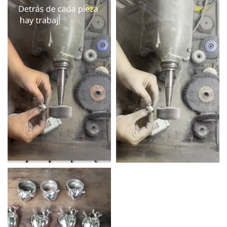
Técnica
Cera perdida, soldadura, pulido a
certificado de autenticidad
mano, martillado
La alpaca desarrolla una pátina natural con el uso que la hace única. Tu pieza va
Producción
100% hecho a mano, fabricado en
a evolucionar con vos.
Argentina — pieza única o serie
limitada
Puede haber variaciones de tamaño, color o terminación entre piezas de la misma
serie. Es la garantía de un trabajo artesanal.