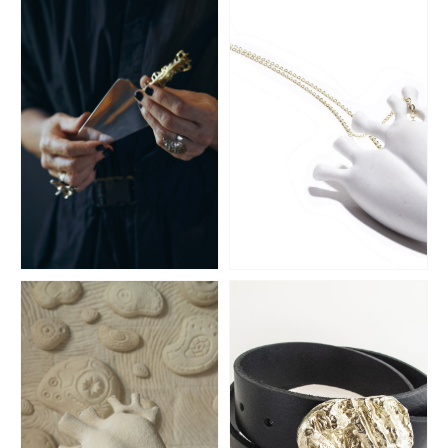
Plata Lappas
Panambí
CUBIERTOS
PORCELANA