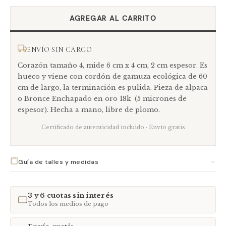
ENVÍO SIN CARGO
Corazón tamaño 4, mide 6 cm x 4 cm, 2 cm espesor. Es
hueco y viene con cordón de gamuza ecológica de 60
cm de largo, la terminación es pulida. Pieza de alpaca
o Bronce Enchapado en oro 18k (5 micrones de
espesor). Hecha a mano, libre de plomo.
Certificado de autenticidad incluido · Envío gratis
Guía de talles y medidas
ANILLOS
CADENAS
CORAZONES
PULSERAS
3 y 6 cuotas sin interés
Todos los medios de pago
TAMAÑO
NOMBRE
USO