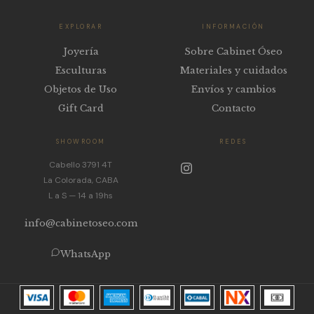
EXPLORAR
INFORMACIÓN
Joyería
Sobre Cabinet Óseo
Esculturas
Materiales y cuidados
Objetos de Uso
Envíos y cambios
Gift Card
Contacto
SHOWROOM
REDES
Cabello 3791 4T
La Colorada, CABA
L a S — 14 a 19hs
info@cabinetoseo.com
WhatsApp