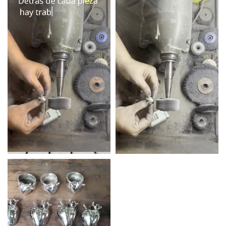
certificado de autenticidad
mano, martillado
La alpaca desarrolla una pátina natural con el uso que la hace única. Tu pieza va
Producción
100% hecho a mano, fabricado en
a evolucionar con vos.
Argentina — pieza única o serie
limitada
Puede haber variaciones de tamaño, color o terminación entre piezas de la misma
serie. Es la garantía de un trabajo artesanal.