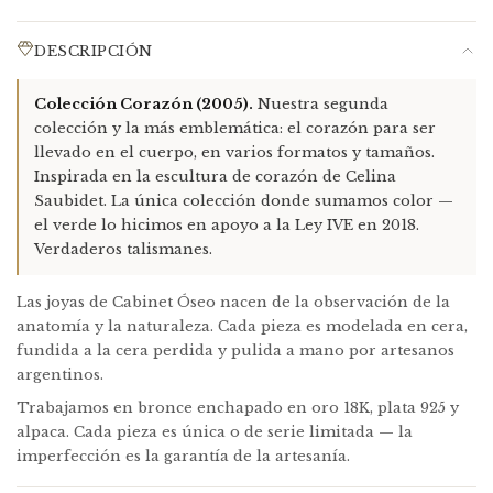
presenta defectos, escribinos con una foto a
info@cabinetoseo.com
y organizamos juntos la devolución,
DESCRIPCIÓN
cambio o reembolso.
Devoluciones:
Idealmente dentro de la primera semana de
Colección Corazón (2005).
Nuestra segunda
recibida la pieza. En caso de falla, el costo de reenvío lo
colección y la más emblemática: el corazón para ser
cubrimos nosotras. En cambios de tamaño o modelo, el
llevado en el cuerpo, en varios formatos y tamaños.
reenvío es a cargo del cliente.
Inspirada en la escultura de corazón de Celina
Enchapado en oro:
El enchapado se desgasta naturalmente
Saubidet. La única colección donde sumamos color —
con el uso. Podemos renovarlo — contactanos a
el verde lo hicimos en apoyo a la Ley IVE en 2018.
info@cabinetoseo.com
para un presupuesto por pieza.
Verdaderos talismanes.
Packaging incluido:
Caja de cartón forrada + bolsa de raso +
Las joyas de Cabinet Óseo nacen de la observación de la
tote de gabardina artesanal + sobre plástico de protección.
anatomía y la naturaleza. Cada pieza es modelada en cera,
fundida a la cera perdida y pulida a mano por artesanos
argentinos.
Trabajamos en bronce enchapado en oro 18K, plata 925 y
alpaca. Cada pieza es única o de serie limitada — la
imperfección es la garantía de la artesanía.