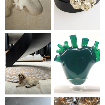
Mosh
Terrible Enfant
BIOMATERIALES
CINTURONES
El Espartano
Amnistía Internacional