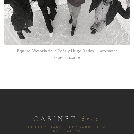
Equipo: Victoria de la Peña y Hugo Rodas — artesanos
especializados
CABINET
óseo
HECHO A MANO · INSPIRADO EN LA
NATURALEZA