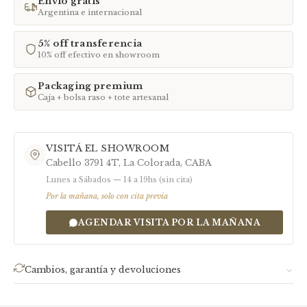
Envío gratis
Argentina e internacional
1
Mini
Colgante discreto · Cadena 40 cm
2
Chico
Uso diario · Cadena estándar 45
5% off transferencia
cm
10% off efectivo en showroom
3
Grande
Statement · Cadena o tiento
Packaging premium
4
Mega /
Pieza excepcional
Caja + bolsa raso + tote artesanal
Relicario
Cada pieza incluye fotos comparativas del tamaño en la descripción del
producto.
VISITÁ EL SHOWROOM
Cabello 3791 4T, La Colorada, CABA
Lunes a Sábados — 14 a 19hs (sin cita)
Por la mañana, solo con cita previa
AGENDAR VISITA POR LA MAÑANA
Cambios, garantía y devoluciones
Garantía:
Nuestro trabajo tiene garantía. Si tu pieza