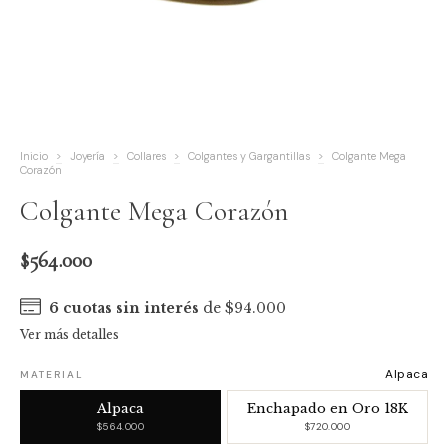
Inicio
>
Joyería
>
Collares
>
Colgantes y Gargantillas
>
Colgante Mega
Corazón
Colgante Mega Corazón
$564.000
6
cuotas sin interés
de
$94.000
Ver más detalles
Alpaca
MATERIAL
Alpaca
Enchapado en Oro 18K
$564.000
$720.000