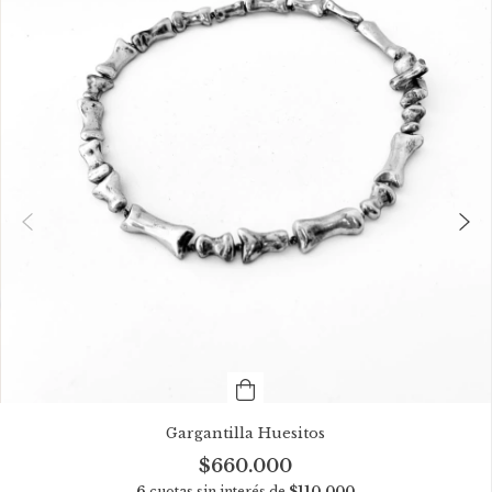
Gargantilla Huesitos
$660.000
6
cuotas sin interés de
$110.000