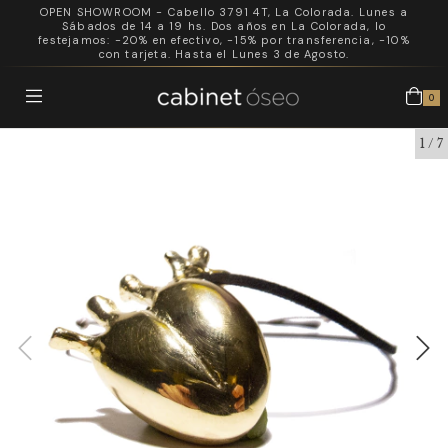
OPEN SHOWROOM - Cabello 3791 4T, La Colorada. Lunes a
Sábados de 14 a 19 hs. Dos años en La Colorada, lo
festejamos: -20% en efectivo, -15% por transferencia, -10%
con tarjeta. Hasta el Lunes 3 de Agosto.
0
1
/
7