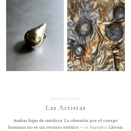
ALFOMBRAS REINOS
CAUSA
Fundación Huésped
Fundación Jakaira
CAUSA
CAUSA
QUIÉNES SOMOS
Las Artistas
Ambas hijas de médicos. La obsesión por el cuerpo
humano no es un recurso estético —
es biográfico
. Llevan