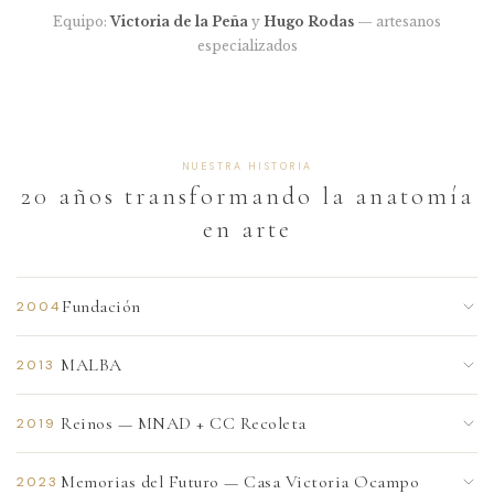
Equipo:
Victoria de la Peña
y
Hugo Rodas
— artesanos
especializados
NUESTRA HISTORIA
20 años transformando la anatomía
en arte
Fundación
2004
Celina Saubidet y Marina Molinelli Wells crean Cabinet
MALBA
2013
Óseo. Ambas hijas de médicos, fusionan escultura y diseño
industrial en piezas que homenajean el cuerpo humano.
Presentación oficial en el Museo de Arte Latinoamericano
Reinos — MNAD + CC Recoleta
2019
de Buenos Aires. La colaboración artística se formaliza a
nivel institucional.
Exposición "Reinos" en el Museo Nacional de Arte
Memorias del Futuro — Casa Victoria Ocampo
2023
Decorativo: instalaciones inmersivas inspiradas en los