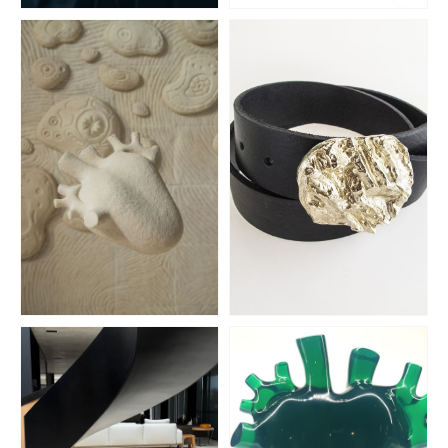
Plata Lappas
Panambí
CUBIERTOS
PORCELANA
Mosh
Terrible Enfant
BIOMATERIALES
CINTURONES