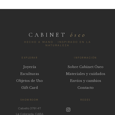
CABINET
óseo
HECHO A MANO · INSPIRADO EN LA
NATURALEZA
EXPLORAR
INFORMACIÓN
Joyería
Sobre Cabinet Óseo
Esculturas
Materiales y cuidados
Objetos de Uso
Envíos y cambios
Gift Card
Contacto
SHOWROOM
REDES
Cabello 3791 4T
La Colorada, CABA