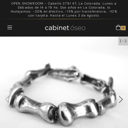
OPEN SHOWROOM - Cabello 3791 4T, La Colorada. Lunes a
Sábados de 14 a 19 hs. Dos años en La Colorada, lo
festejamos: -20% en efectivo, -15% por transferencia, -10%
con tarjeta. Hasta el Lunes 3 de Agosto.
0
1
/
5