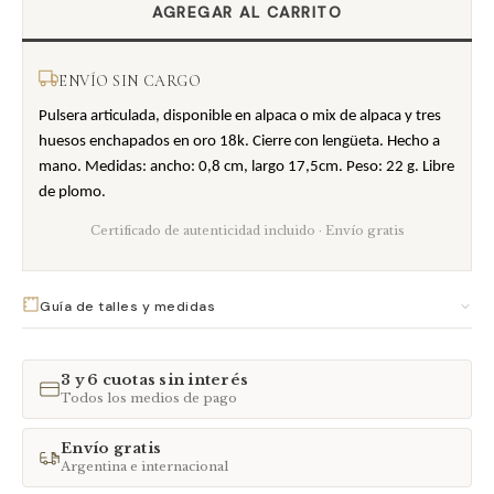
ENVÍO SIN CARGO
Pulsera articulada, disponible en alpaca o mix de alpaca y tres
huesos enchapados en oro 18k. Cierre con lengüeta. Hecho a
mano. Medidas: ancho: 0,8 cm, largo 17,5cm. Peso: 22 g. Libre
de plomo.
Certificado de autenticidad incluido · Envío gratis
Guía de talles y medidas
ANILLOS
CADENAS
CORAZONES
PULSERAS
3 y 6 cuotas sin interés
Todos los medios de pago
TALLE
AJUSTE
DESCRIPCIÓN
Chico
Fijo
Muñecas más finas
Envío gratis
Argentina e internacional
Mediano
Fijo
Muñecas promedio