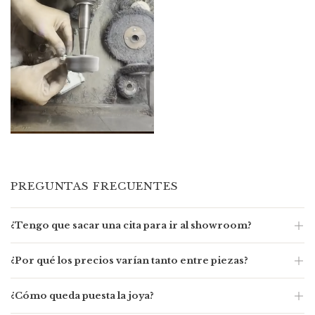
PREGUNTAS FRECUENTES
¿Tengo que sacar una cita para ir al showroom?
Solamente tenés que sacar cita si querés visitarnos de
¿Por qué los precios varían tanto entre piezas?
mañana. Si no, te esperamos cuando te venga bien de
Lunes a Sábados de 14 a 19 hs. Contacto:
+54 11 6844-9480
.
Cada pieza es artesanal y el precio depende del material
¿Cómo queda puesta la joya?
(alpaca, plata 925 o bronce enchapado en oro 18K), la