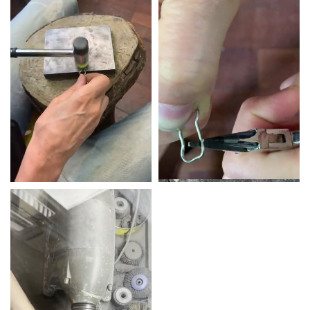
Producción
100% hecho a mano, fabricado en
a evolucionar con vos.
Argentina — pieza única o serie
limitada
Puede haber variaciones de tamaño, color o terminación entre piezas de la misma
serie. Es la garantía de un trabajo artesanal.