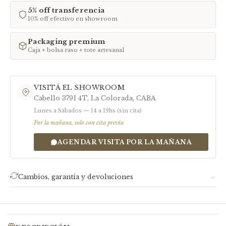
Grande
Fijo
Muñecas más anchas
5% off transferencia
10% off efectivo en showroom
Ajustable
Ajustable
Algunos modelos son abiertos y se
adaptan
Packaging premium
Algunas pulseras y brazaletes son ajustables, otros vienen en 3 medidas fijas.
Caja + bolsa raso + tote artesanal
Para ajustes personalizados, visitanos en el showroom o escribinos a
info@cabinetoseo.com
VISITÁ EL SHOWROOM
Cabello 3791 4T, La Colorada, CABA
Lunes a Sábados — 14 a 19hs (sin cita)
Por la mañana, solo con cita previa
AGENDAR VISITA POR LA MAÑANA
Cambios, garantía y devoluciones
Garantía:
Nuestro trabajo tiene garantía. Si tu pieza
presenta defectos, escribinos con una foto a
info@cabinetoseo.com
y organizamos juntos la devolución,