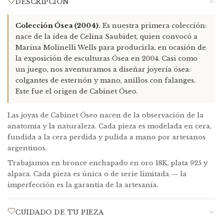
DESCRIPCIÓN
cambio o reembolso.
Devoluciones:
Idealmente dentro de la primera semana de
Colección Ósea (2004).
Es nuestra primera colección:
recibida la pieza. En caso de falla, el costo de reenvío lo
nace de la idea de Celina Saubidet, quien convocó a
cubrimos nosotras. En cambios de tamaño o modelo, el
Marina Molinelli Wells para producirla, en ocasión de
reenvío es a cargo del cliente.
la exposición de esculturas Ósea en 2004. Casi como
Enchapado en oro:
El enchapado se desgasta naturalmente
un juego, nos aventuramos a diseñar joyería ósea:
con el uso. Podemos renovarlo — contactanos a
colgantes de esternón y mano, anillos con falanges.
info@cabinetoseo.com
para un presupuesto por pieza.
Este fue el origen de Cabinet Óseo.
Packaging incluido:
Caja de cartón forrada + bolsa de raso +
Las joyas de Cabinet Óseo nacen de la observación de la
tote de gabardina artesanal + sobre plástico de protección.
anatomía y la naturaleza. Cada pieza es modelada en cera,
fundida a la cera perdida y pulida a mano por artesanos
argentinos.
Trabajamos en bronce enchapado en oro 18K, plata 925 y
alpaca. Cada pieza es única o de serie limitada — la
imperfección es la garantía de la artesanía.
CUIDADO DE TU PIEZA