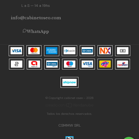
L a S — 14 a 19hs
info@cabinetoseo.com
WhatsApp
© Copyright cabinet oseo - 2026
Todos los derechos reservados.
CSMMW SRL