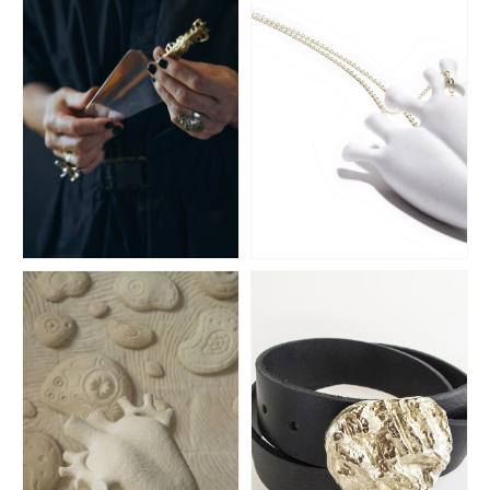
Plata Lappas
Panambí
CUBIERTOS
PORCELANA