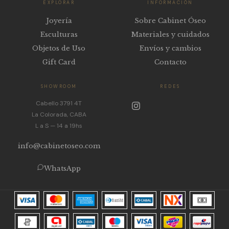
EXPLORAR
INFORMACIÓN
Joyería
Sobre Cabinet Óseo
Esculturas
Materiales y cuidados
Objetos de Uso
Envíos y cambios
Gift Card
Contacto
SHOWROOM
REDES
Cabello 3791 4T
La Colorada, CABA
L a S — 14 a 19hs
info@cabinetoseo.com
WhatsApp