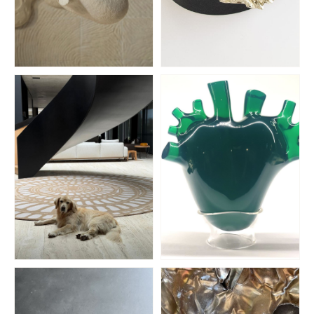
Mosh
Terrible Enfant
BIOMATERIALES
CINTURONES
El Espartano
Amnistía Internacional
ALFOMBRAS REINOS
CAUSA