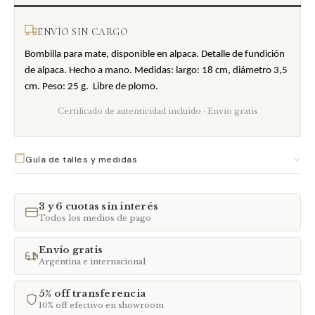
ENVÍO SIN CARGO
Bombilla para mate, disponible en alpaca. Detalle de fundición
de alpaca. Hecho a mano. Medidas: largo: 18 cm, diámetro 3,5
cm. Peso: 25 g. Libre de plomo.
Certificado de autenticidad incluido · Envío gratis
Guía de talles y medidas
ANILLOS
CADENAS
CORAZONES
PULSERAS
3 y 6 cuotas sin interés
Todos los medios de pago
TALLE
DIÁMETRO
N° ARGENTINO
Chico
15 – 16,5 mm
8 – 12
Envío gratis
Argentina e internacional
Mediano
16,6 – 17,5 mm
13 – 15
Grande
17,6 – 19 mm
16 – 20
5% off transferencia
10% off efectivo en showroom
Casi todos los anillos son abiertos y ajustables (excepto modelo Roll de la