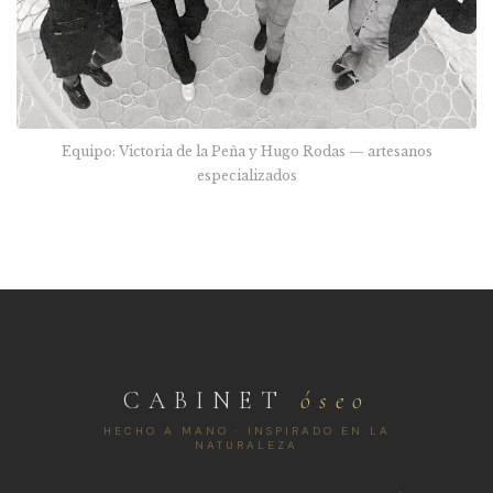
Equipo: Victoria de la Peña y Hugo Rodas — artesanos
especializados
CABINET
óseo
HECHO A MANO · INSPIRADO EN LA
NATURALEZA