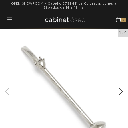
OPEN SHOWROOM - Cabello 3791 4T, La Colorada. Lunes a
Sábados de 14 a 19 hs.
0
1
/
9