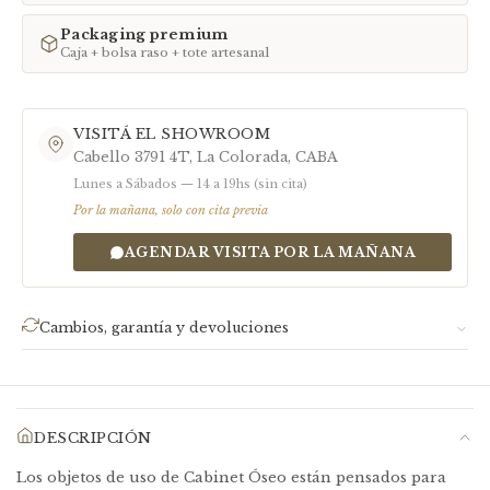
colección Piel). Para encontrar tu talle, medí el diámetro interno de un anillo
tuyo en milímetros. Talles especiales:
info@cabinetoseo.com
Packaging premium
Caja + bolsa raso + tote artesanal
VISITÁ EL SHOWROOM
Cabello 3791 4T, La Colorada, CABA
Lunes a Sábados — 14 a 19hs (sin cita)
Por la mañana, solo con cita previa
AGENDAR VISITA POR LA MAÑANA
Cambios, garantía y devoluciones
Garantía:
Nuestro trabajo tiene garantía. Si tu pieza
presenta defectos, escribinos con una foto a
info@cabinetoseo.com
y organizamos juntos la devolución,
DESCRIPCIÓN
cambio o reembolso.
Los objetos de uso de Cabinet Óseo están pensados para
Devoluciones:
Idealmente dentro de la primera semana de